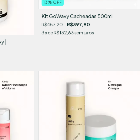
13
%
OFF
Kit GoWavy Cacheadas 500ml
R$457,20
R$397,90
3
x de
R$132,63
sem juros
y |