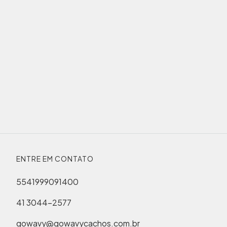
ENTRE EM CONTATO
5541999091400
41 3044-2577
gowavy@gowavycachos.com.br