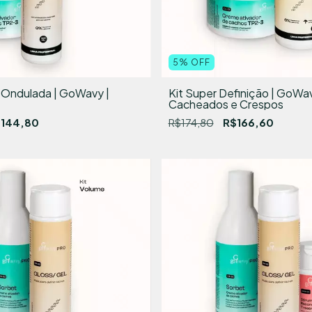
5
%
OFF
o Ondulada | GoWavy |
Kit Super Definição | GoWav
Cacheados e Crespos
144,80
R$174,80
R$166,60