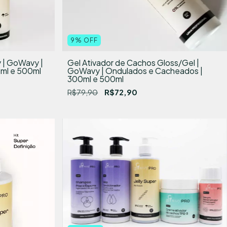
9
%
OFF
y | GoWavy |
Gel Ativador de Cachos Gloss/Gel |
ml e 500ml
GoWavy | Ondulados e Cacheados |
300ml e 500ml
R$79,90
R$72,90