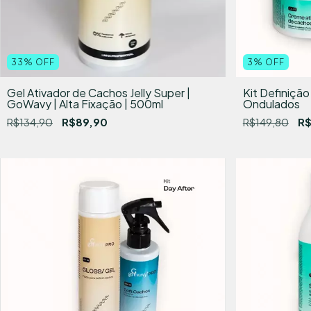
33
%
OFF
3
%
OFF
Gel Ativador de Cachos Jelly Super |
Kit Definiçã
GoWavy | Alta Fixação | 500ml
Ondulados
R$134,90
R$89,90
R$149,80
R$