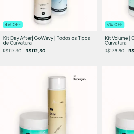
4
%
OFF
5
%
OFF
Kit Day After| GoWavy | Todos os Tipos
Kit Volume |
de Curvatura
Curvatura
R$117,30
R$112,30
R$138,80
R$