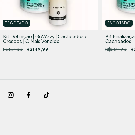
ESGOTADO
ESGOTADO
Kit Definição | GoWavy | Cacheados e
Kit Finaliza
Crespos | O Mais Vendido
Cacheados
R$157,80
R$149,99
R$207,70
R