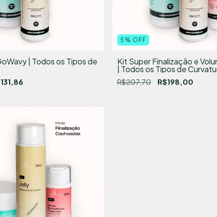
5
%
OFF
 GoWavy | Todos os Tipos de
Kit Super Finalização e Vo
| Todos os Tipos de Curvatu
131,86
R$207,70
R$198,00