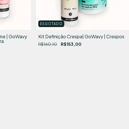
ESGOTADO
lume | GoWavy
Kit Definição Crespa| GoWavy | Crespos
ra
R$160,10
R$153,00