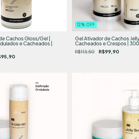
12
%
OFF
 de Cachos Gloss/Gel |
Gel Ativador de Cachos Jell
dulados e Cacheados |
Cacheados e Crespos | 300
R$113,50
R$99,90
$95,90