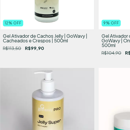
12
%
OFF
9
%
OFF
Gel Ativador de Cachos Jelly | GoWavy |
Gel Ativador
Cacheados e Crespos | 500ml
GoWavy | On
500ml
R$113,50
R$99,90
R$104,90
R